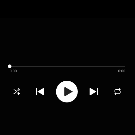
0:00
0:00