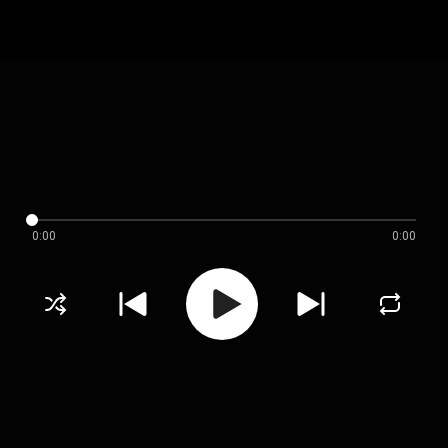
0:00
0:00