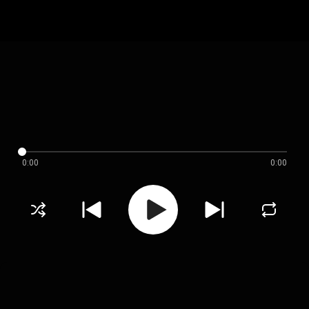
0:00
0:00