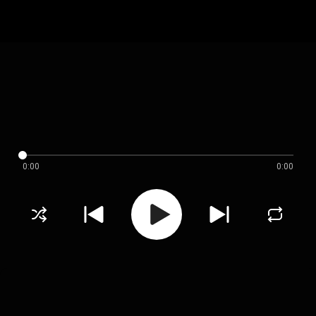
0:00
0:00