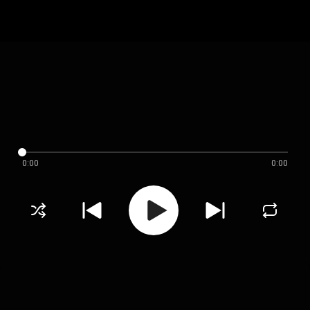
0:00
0:00