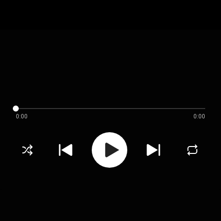
0:00
0:00