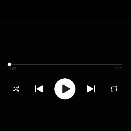
0:00
0:00