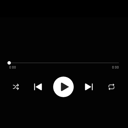
0:00
0:00