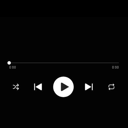
0:00
0:00