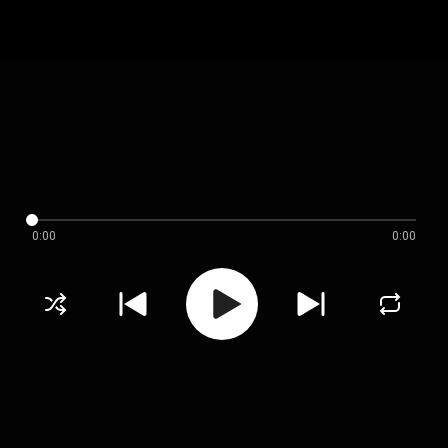
0:00
0:00