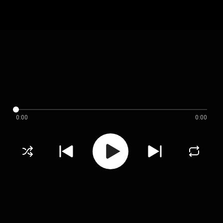
0:00
0:00