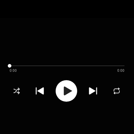
0:00
0:00