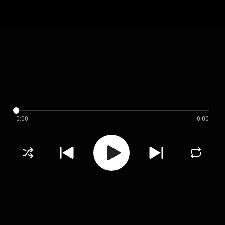
0:00
0:00