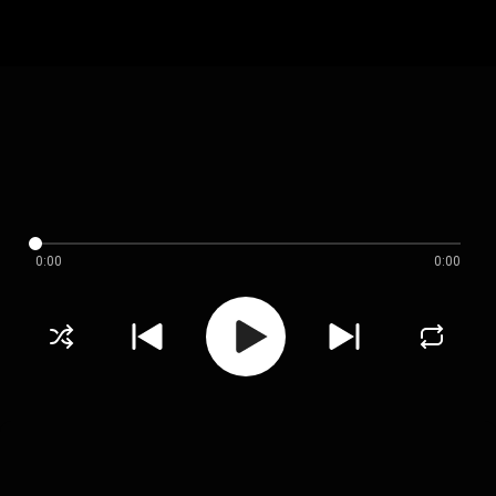
0:00
0:00