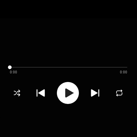
0:00
0:00