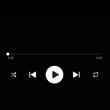
0:00
0:00