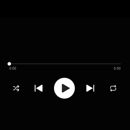
0:00
0:00