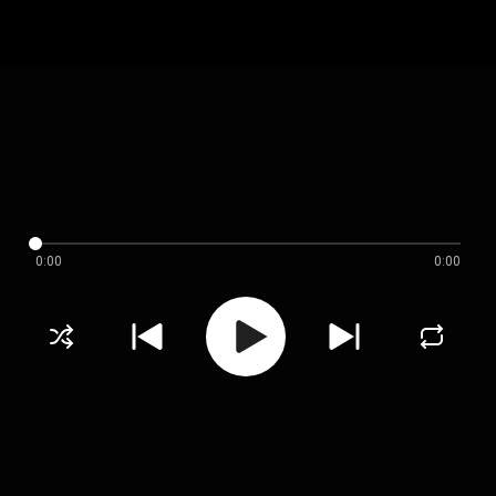
0:00
0:00