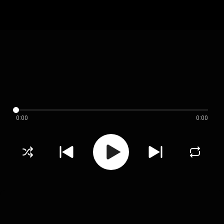
0:00
0:00