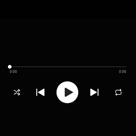
0:00
0:00