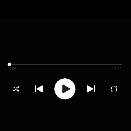
0:00
0:00