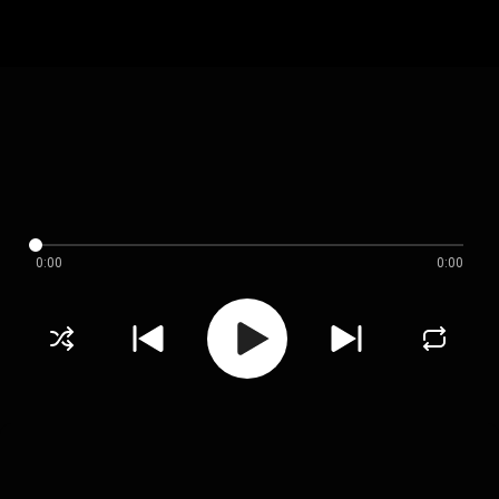
0:00
0:00