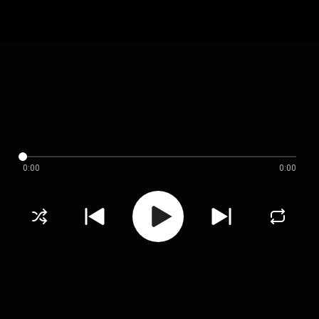
0:00
0:00