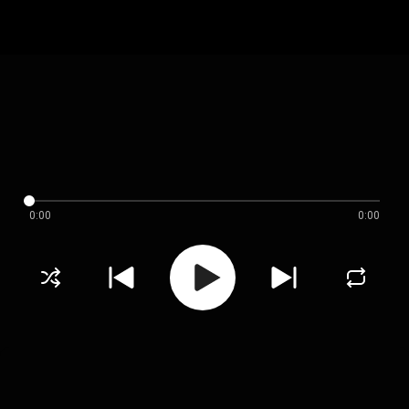
0:00
0:00