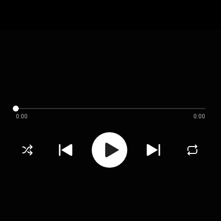
0:00
0:00