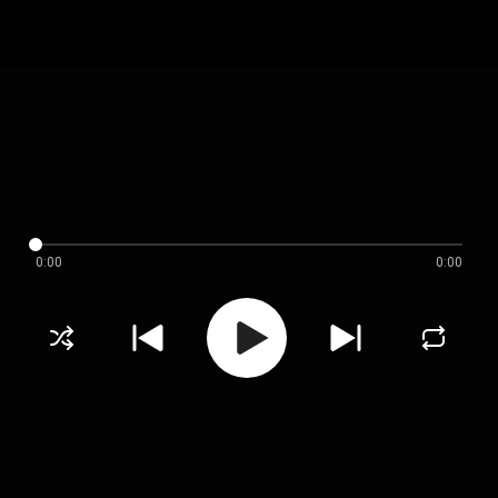
0:00
0:00