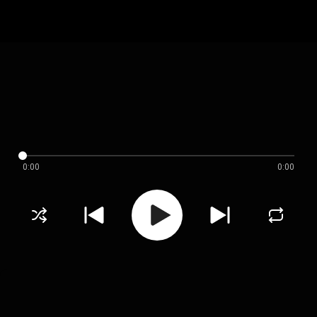
0:00
0:00