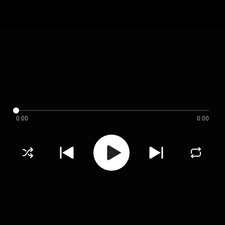
0:00
0:00