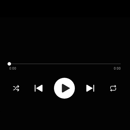
0:00
0:00