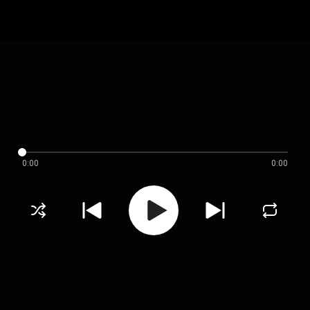
0:00
0:00