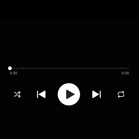
0:00
0:00