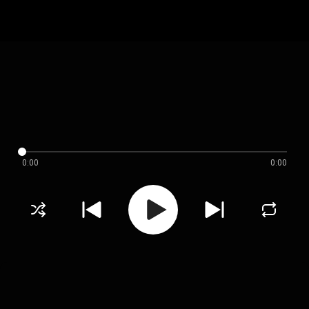
0:00
0:00