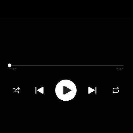
0:00
0:00