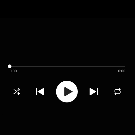
0:00
0:00