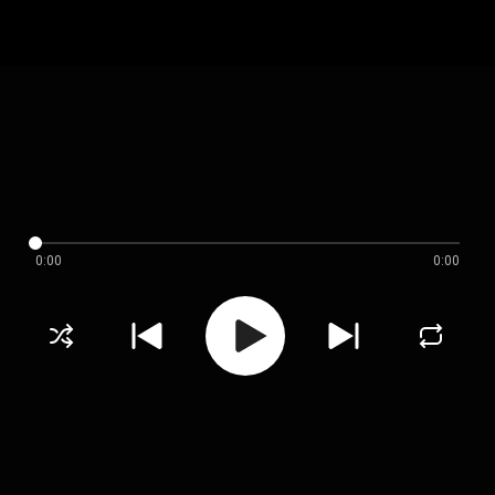
0:00
0:00