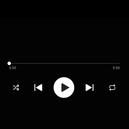
0:00
0:00