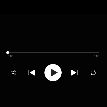
0:00
0:00