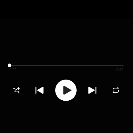
0:00
0:00