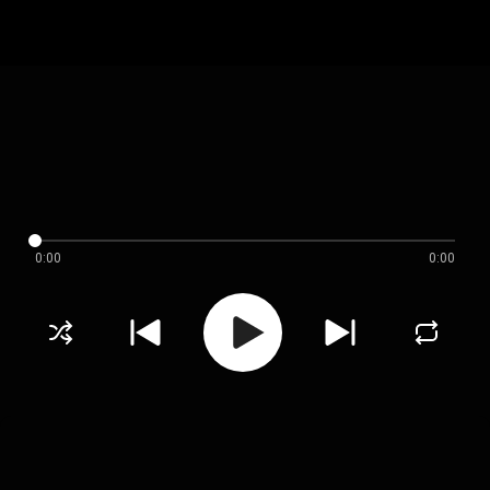
0:00
0:00