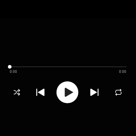
0:00
0:00