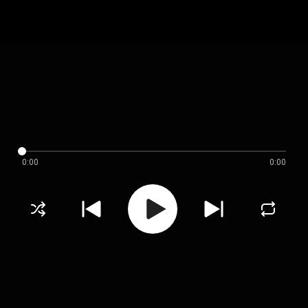
0:00
0:00