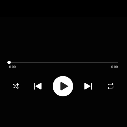
0:00
0:00