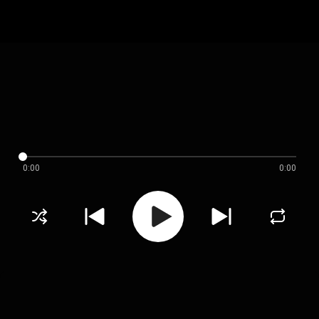
0:00
0:00