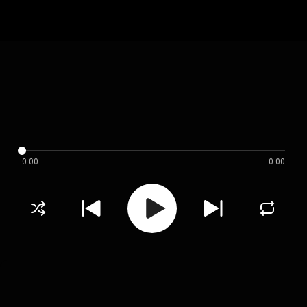
0:00
0:00