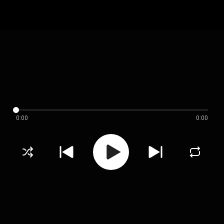
0:00
0:00