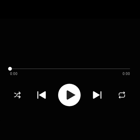
0:00
0:00