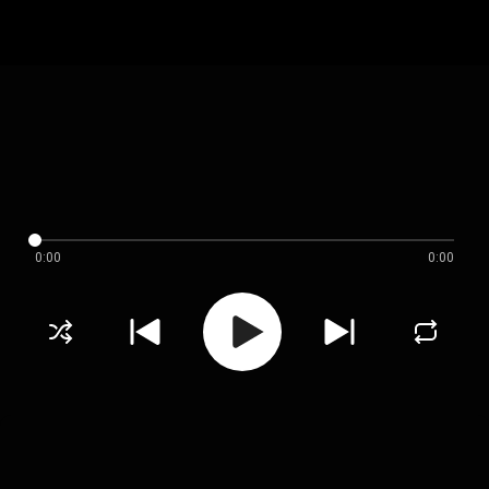
0:00
0:00