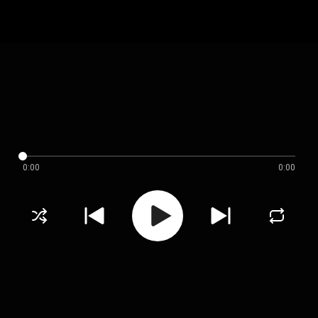
0:00
0:00