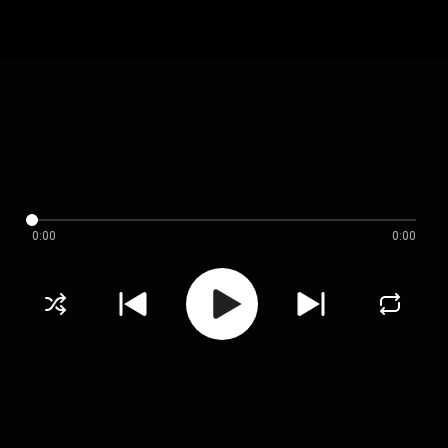
0:00
0:00