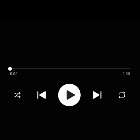
0:00
0:00